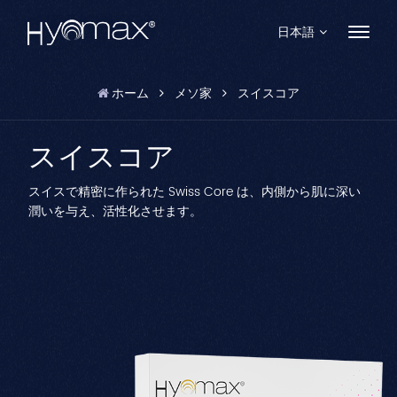
日本語
ホーム
メソ家
スイスコア
English
スイスコア
Français
Español
スイスで精密に作られた Swiss Core は、内側から肌に深い
潤いを与え、活性化させます。
Pусский
Português
العربية
日本語
中文