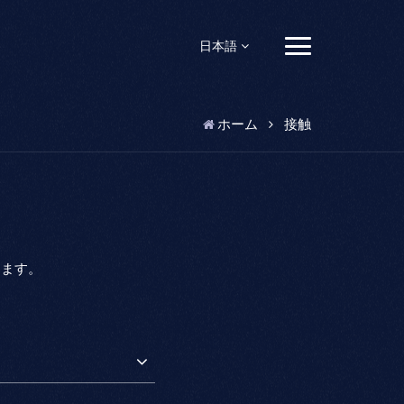
日本語
English
ホーム
接触
Français
Español
Pусский
します。
Português
العربية
日本語