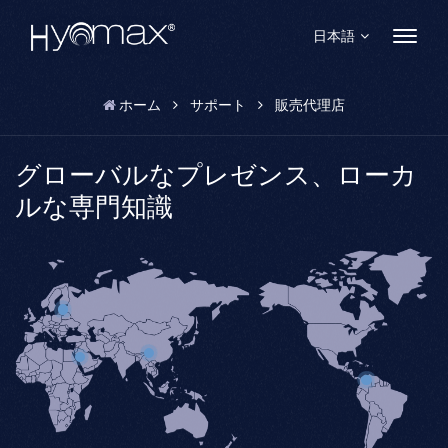
日本語
ホーム
サポート
販売代理店
English
Français
グローバルなプレゼンス、ローカ
ルな専門知識
Español
Pусский
Português
العربية
日本語
中文