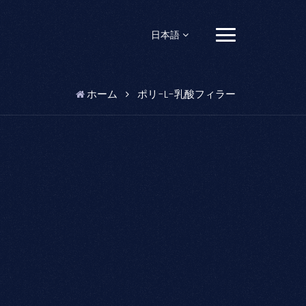
日本語
English
ホーム
ポリ-L-乳酸フィラー
Français
Español
Pусский
Português
العربية
日本語