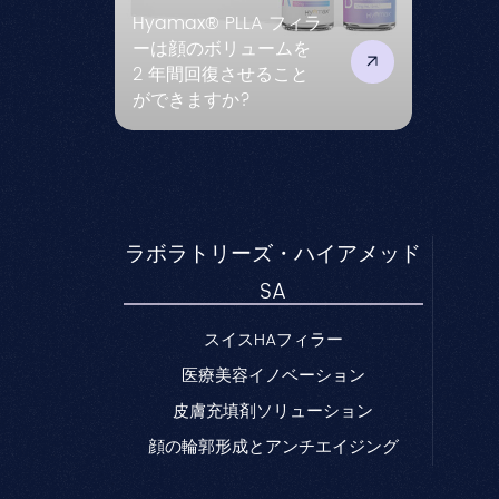
Hyamax® PLLA フィラ
ーは顔のボリュームを
2 年間回復させること
ができますか?
ラボラトリーズ・ハイアメッド
SA
スイスHAフィラー
医療美容イノベーション
皮膚充填剤ソリューション
顔の輪郭形成とアンチエイジング