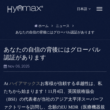
日本語
ホーム
ニュース
English
あなたの自信の背後にはグローバル認証があります
Français
あなたの自信の背後にはグローバル
Español
認証があります
Pусский
Nov 06, 2025
Português
At
ハイアマックス
お客様が信頼する卓越性は、私
العربية
たちから始まります！11月4日、英国規格協会
日本語
（BSI）の代表者が当社のアジア太平洋スーパーフ
中文
ァクトリーを訪問し、念願のEU MDR（医療機器規