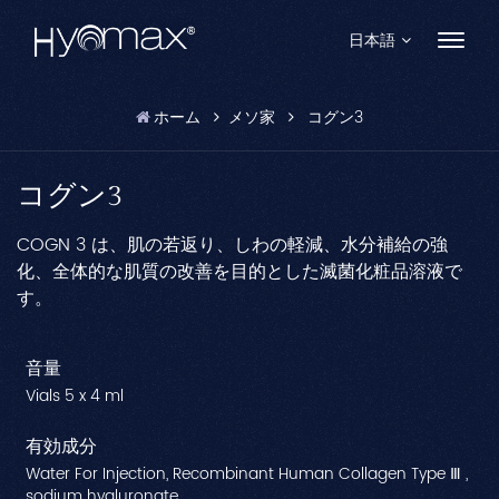
日本語
ホーム
メソ家
コグン3
English
Français
コグン3
Español
COGN 3 は、肌の若返り、しわの軽減、水分補給の強
化、全体的な肌質の改善を目的とした滅菌化粧品溶液で
Pусский
す。
Português
音量
العربية
Vials 5 x 4 ml
日本語
有効成分
Water For Injection, Recombinant Human Collagen Type Ⅲ ,
中文
sodium hyaluronate.