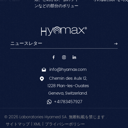
を作
ンなどの部分のボリュー
白、くすみの軽減、目の
郭を
ムの大幅な減少に対処す
下のクマの改善を目的と
らと
るために設計されていま
した特殊な複合体が豊富
のに
す。顔の輪郭を強調し、
に含まれた滅菌化粧品溶
深いシワを減らして若々
液です。
しく引き締まった印象を
演出します。
info@hyamax.com
Chemin des Aulx 12,
1228 Plan-les-Ouates
Geneva, Switzerland.
+41783457927
© 2026 Laboratories Hyamed SA. 無断転載を禁じます .
サイトマップ
|
XML
|
プライバシーポリシー