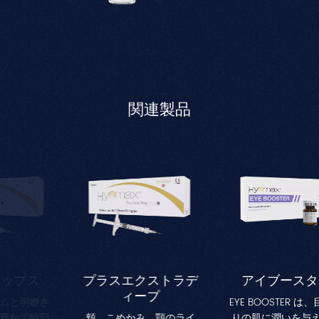
関連製品
ス
プラスエクストラデ
アイブースター
ィープ
瞭さ
EYE BOOSTER は、目の周
輪郭
頬、こめかみ、顎のライ
りの肌に潤いを与え、美