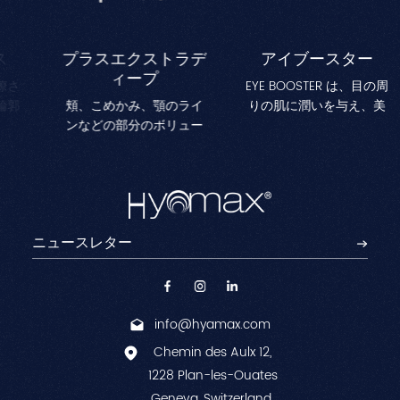
プラスエクストラデ
アイブースター
ィープ
さ
EYE BOOSTER は、目の周
郭
頬、こめかみ、顎のライ
りの肌に潤いを与え、美
作
ンなどの部分のボリュー
白、くすみの軽減、目の
を
ムの大幅な減少に対処す
下のクマの改善を目的と
と
るために設計されていま
した特殊な複合体が豊富
に
す。顔の輪郭を強調し、
に含まれた滅菌化粧品溶
深いシワを減らして若々
液です。
しく引き締まった印象を
演出します。
info@hyamax.com
Chemin des Aulx 12,
1228 Plan-les-Ouates
Geneva, Switzerland.