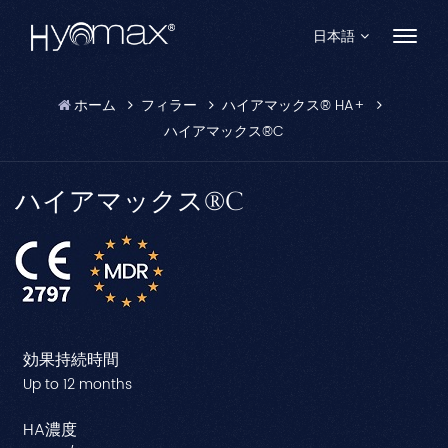
日本語
ホーム
フィラー
ハイアマックス® HA+
English
ハイアマックス®C
Français
ハイアマックス®C
Español
Pусский
Português
العربية
効果持続時間
Up to 12 months
日本語
HA濃度
中文